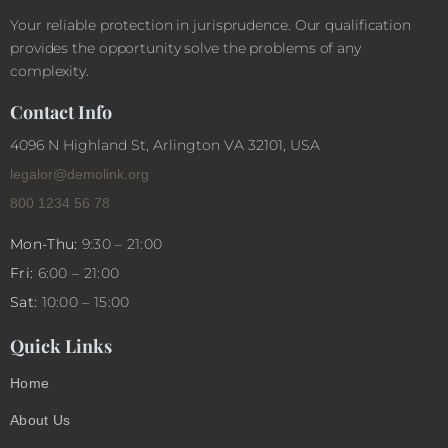
Your reliable protection in jurisprudence. Our qualification
provides the opportunity solve the problems of any
complexity.
Contact Info
4096 N Highland St, Arlington VA 32101, USA
legalor@demolink.org
800 1234 56 78
Mon-Thu:
9:30 – 21:00
Fri:
6:00 – 21:00
Sat:
10:00 – 15:00
Quick Links
Home
About Us