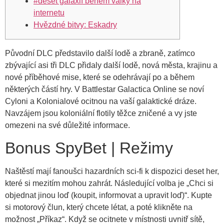
#deset galaxií během války na
internetu
Hvězdné bitvy: Eskadry
Původní DLC představilo další lodě a zbraně, zatímco
zbývající asi tři DLC přidaly další lodě, nová města, krajinu a
nové příběhové mise, které se odehrávají po a během
některých částí hry. V Battlestar Galactica Online se noví
Cyloni a Kolonialové ocitnou na vaší galaktické dráze.
Navzájem jsou koloniální flotily těžce zničené a vy jste
omezeni na své důležité informace.
Bonus SpyBet | Režimy
Naštěstí mají fanoušci hazardních sci-fi k dispozici deset her,
které si mezitím mohou zahrát. Následující volba je „Chci si
objednat jinou loď (koupit, informovat a upravit loď)“. Kupte
si motorový člun, který chcete létat, a poté klikněte na
možnost „Příkaz“. Když se ocitnete v místnosti uvnitř sítě,