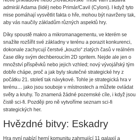
admirál Adama (lidé) nebo Primár/Cavil (Cyloni). I když tyto
mise pomáhají vysvětlit fakta o hře, mohou být navrženy tak,
aby vás naučily základům různých aspektů hry.
Díky spoustě makro a mikromanagementu, ve kterém se
snažíte rozšířit své základny v terénu a porazit konkurenci,
dokonale zachycují čerstvé „kouzlo“ zlatých časů v reálném
čase díky svým dechberoucím 2D spritem. Nejde ale jen o
množství příspěvků nebo jejich vzhled; nový vývojářský tým
dobře chápe, proč a jak byly skutečné strategické hry z
počátku 21. století tak návykové. Tohle je strategická hra v
terénu… jako jsou souboje v místnostech a můžete ovládat
světy a kruhy. To znamená žádné pozemské cíle, i když jsou
čistě sci-fi. Později pro ně vytvoříme seznam sci-fi
strategických her.
Hvězdné bitvy: Eskadry
Hra nyní nabízí herní komunitu zahrnující 11 galaxií a