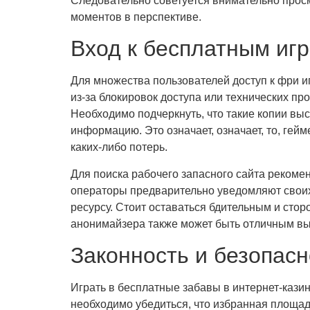
Следовательно советуется внимательно прос
моментов в перспективе.
Вход к бесплатным игр
Для множества пользователей доступ к фри и
из-за блокировок доступа или технических п
Необходимо подчеркнуть, что такие копии вы
информацию. Это означает, означает, то, гей
каких-либо потерь.
Для поиска рабочего запасного сайта рекоме
операторы предварительно уведомляют своих
ресурсу. Стоит оставаться бдительным и сто
анонимайзера также может быть отличным вы
Законность и безопасн
Играть в бесплатные забавы в интернет-кази
необходимо убедиться, что избранная площа