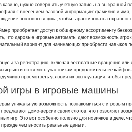
 в казино, нужно совершить учётную запись на выбранной п
рофиля с внесением базовой информации: фамилия и имя, 
рждение почтового ящика, чтобы гарантировать сохраннос
ймер приобретает доступ к обширному ассортименту безво
нуть, что даровые игровые автоматы дают возможность игро
чательный вариант для начинающих приобрести навыков пер
онусы за регистрацию, включая бесплатные вращения или 
ыигрыш и позволить участникам продолжительнее кайфоват
вдумчиво просмотреть условия их эксплуатации, чтобы пр
ой игры в игровые машины
мерам уникальную возможность познакомиться с игровым пр
p, предлагают демо-версии своих слотов, что позволяет во
ых игр. Это вот особенно полезно для новичков в деле, чт
 прежде чем вносить реальные деньги.