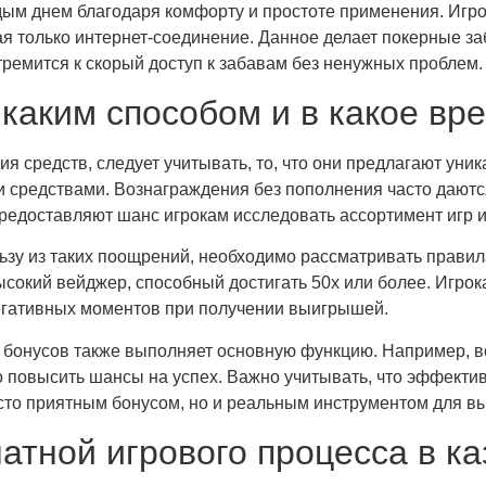
дым днем благодаря комфорту и простоте применения. Игро
я только интернет-соединение. Данное делает покерные за
стремится к скорый доступ к забавам без ненужных проблем.
каким способом и в какое вр
ния средств, следует учитывать, то, что они предлагают ун
 средствами. Вознаграждения без пополнения часто даютс
предоставляют шанс игрокам исследовать ассортимент игр 
ьзу из таких поощрений, необходимо рассматривать прави
высокий вейджер, способный достигать 50x или более. Игро
негативных моментов при получении выигрышей.
бонусов также выполняет основную функцию. Например, во
повысить шансы на успех. Важно учитывать, что эффектив
сто приятным бонусом, но и реальным инструментом для в
атной игрового процесса в к