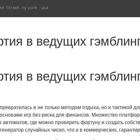
eet Street, ny york , usa
тия в ведущих гэмблинг
тия в ведущих гэмблинг
 превратилась в не только методом отдыха, но и тактикой 
основами игр без риска для финансов. Множество платформ
автоматов, где можно проверить фортуну и создать собстве
 генератор случайных чисел, что и в коммерческих, гаранти