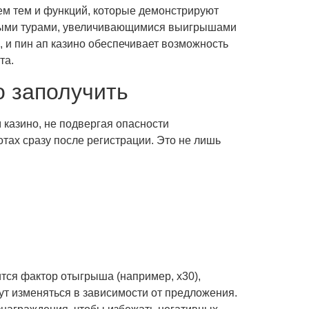
ем тем и функций, которые демонстрируют
овыми турами, увеличивающимися выигрышами
и пин ап казино обеспечивает возможность
та.
о заполучить
казино, не подвергая опасности
тах сразу после регистрации. Это не лишь
ится фактор отыгрыша (например, x30),
ут изменяться в зависимости от предложения.