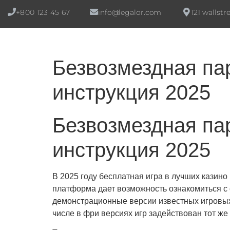
+800 123 45 67
info@legalor.com
121 wallstr
Безвозмездная пар
инструкция 2025
Безвозмездная пар
инструкция 2025
В 2025 году бесплатная игра в лучших казино
платформа дает возможность ознакомиться с 
демонстрационные версии известных игровых 
числе в фри версиях игр задействован тот же