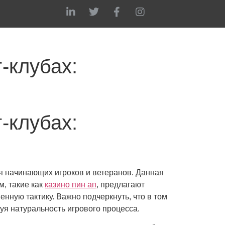
-клубах:
-клубах:
для начинающих игроков и ветеранов. Данная
, такие как
казино пин ап
, предлагают
нную тактику. Важно подчеркнуть, что в том
руя натуральность игрового процесса.