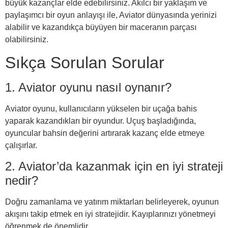
büyük kazançlar elde edebilirsiniz. Akılcı bir yaklaşım ve
paylaşımcı bir oyun anlayışı ile, Aviator dünyasında yerinizi
alabilir ve kazandıkça büyüyen bir maceranın parçası
olabilirsiniz.
Sıkça Sorulan Sorular
1. Aviator oyunu nasıl oynanır?
Aviator oyunu, kullanıcıların yükselen bir uçağa bahis
yaparak kazandıkları bir oyundur. Uçuş başladığında,
oyuncular bahsin değerini artırarak kazanç elde etmeye
çalışırlar.
2. Aviator’da kazanmak için en iyi strateji
nedir?
Doğru zamanlama ve yatırım miktarları belirleyerek, oyunun
akışını takip etmek en iyi stratejidir. Kayıplarınızı yönetmeyi
öğrenmek de önemlidir.