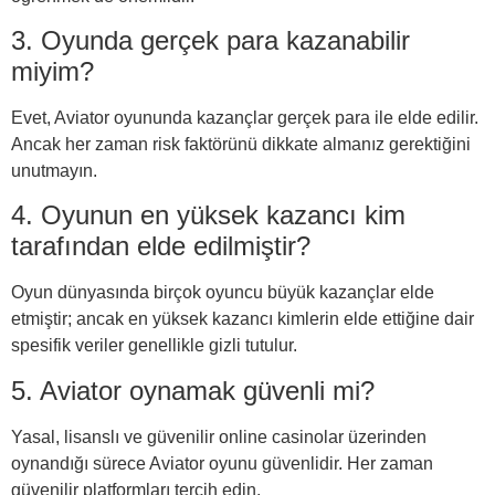
3. Oyunda gerçek para kazanabilir
miyim?
Evet, Aviator oyununda kazançlar gerçek para ile elde edilir.
Ancak her zaman risk faktörünü dikkate almanız gerektiğini
unutmayın.
4. Oyunun en yüksek kazancı kim
tarafından elde edilmiştir?
Oyun dünyasında birçok oyuncu büyük kazançlar elde
etmiştir; ancak en yüksek kazancı kimlerin elde ettiğine dair
spesifik veriler genellikle gizli tutulur.
5. Aviator oynamak güvenli mi?
Yasal, lisanslı ve güvenilir online casinolar üzerinden
oynandığı sürece Aviator oyunu güvenlidir. Her zaman
güvenilir platformları tercih edin.