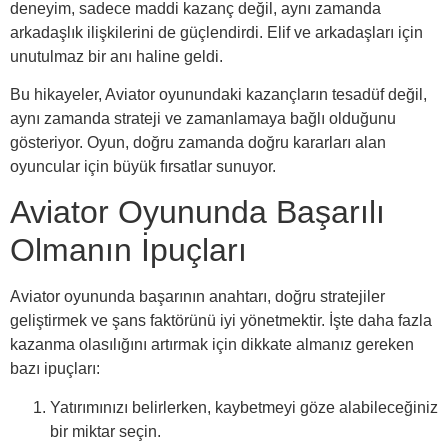
deneyim, sadece maddi kazanç değil, aynı zamanda
arkadaşlık ilişkilerini de güçlendirdi. Elif ve arkadaşları için
unutulmaz bir anı haline geldi.
Bu hikayeler, Aviator oyunundaki kazançların tesadüf değil,
aynı zamanda strateji ve zamanlamaya bağlı olduğunu
gösteriyor. Oyun, doğru zamanda doğru kararları alan
oyuncular için büyük fırsatlar sunuyor.
Aviator Oyununda Başarılı
Olmanın İpuçları
Aviator oyununda başarının anahtarı, doğru stratejiler
geliştirmek ve şans faktörünü iyi yönetmektir. İşte daha fazla
kazanma olasılığını artırmak için dikkate almanız gereken
bazı ipuçları:
Yatırımınızı belirlerken, kaybetmeyi göze alabileceğiniz
bir miktar seçin.