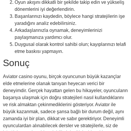
Oyun akışını dikkatli bir şekilde takip edin ve yükseliş
dönemlerini iyi değerlendirin.
Başarılarınızı kaydedin, böylece hangi stratejilerin işe
yaradığını analiz edebilirsiniz.
Arkadaşlarınızla oynamak, deneyimlerinizi
paylaşmanıza yardımcı olur.
Duygusal olarak kontrol sahibi olun; kayıplarınızı telafi
etme baskısı yapmayın.
Sonuç
Aviator casino oyunu, birçok oyuncunun büyük kazançlar
elde etmelerine olanak tanıyan heyecan verici bir
deneyimdir. Gerçek hayattan gelen bu hikayeler, oyuncuların
başarıya ulaşmak için doğru stratejileri nasıl kullandıklarını
ve risk almaktan çekinmediklerini gösteriyor. Aviator ile
büyük kazanmak, sadece şansa bağlı bir durum değil, aynı
zamanda iyi bir plan, dikkat ve sabır gerektiriyor. Deneyimli
oyunculardan alınabilecek dersler ve stratejilerle, siz de