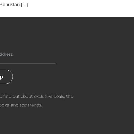
Bonusları […]
Up
to find out about exclusive deals, the
ooks, and top trends.