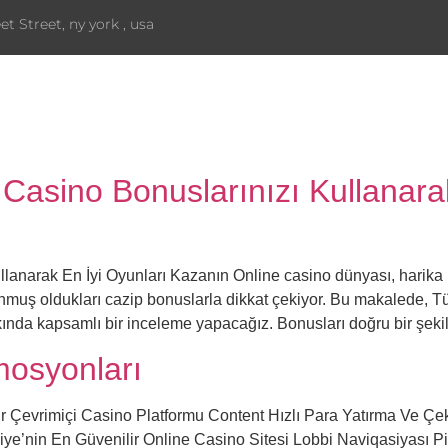
eet Street, ny york , usa
 Casino Bonuslarınızı Kullanara
anarak En İyi Oyunları Kazanın Online casino dünyası, harika bon
sunmuş oldukları cazip bonuslarla dikkat çekiyor. Bu makalede, T
kında kapsamlı bir inceleme yapacağız. Bonusları doğru bir şek
mosyonları
r Çevrimiçi Casino Platformu Content Hızlı Para Yatırma Ve Çe
e’nin En Güvenilir Online Casino Sitesi Lobbi Naviqasiyası Pi