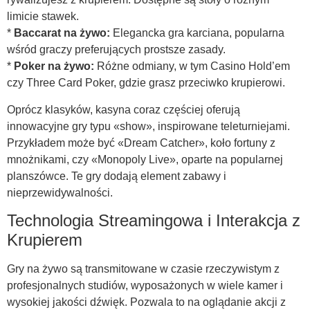
limicie stawek.
*
Baccarat na żywo:
Elegancka gra karciana, popularna
wśród graczy preferujących prostsze zasady.
*
Poker na żywo:
Różne odmiany, w tym Casino Hold’em
czy Three Card Poker, gdzie grasz przeciwko krupierowi.
Oprócz klasyków, kasyna coraz częściej oferują
innowacyjne gry typu «show», inspirowane teleturniejami.
Przykładem może być «Dream Catcher», koło fortuny z
mnożnikami, czy «Monopoly Live», oparte na popularnej
planszówce. Te gry dodają element zabawy i
nieprzewidywalności.
Technologia Streamingowa i Interakcja z
Krupierem
Gry na żywo są transmitowane w czasie rzeczywistym z
profesjonalnych studiów, wyposażonych w wiele kamer i
wysokiej jakości dźwięk. Pozwala to na oglądanie akcji z