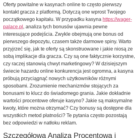
Oferty powitalne w kasynach online to często pierwszy
kontakt gracza z platformą. Dotyczą one wprost Twojego
początkowego kapitału. W przypadku kasyna
https://wager-
palace.pl
, analiza tych bonusów ujawnia pewne
interesujące podejścia. Zwykle obejmują one bonus od
pierwszego depozytu, czasem także darmowe spiny. Warto
przyjrzeć się, jak te oferty są skonstruowane i jakie niosą ze
sobą implikacje dla gracza. Czy są one faktycznie korzystne,
czy raczej stanowią chwyt marketingowy? W dzisiejszym
świecie hazardu online konkurencja jest ogromna, a kasyna
próbują przyciągnąć nowych użytkowników różnymi
sposobami. Zrozumienie mechanizmów stojących za
bonusami to klucz do świadomego grania. Jakie dokładnie
wartości procentowe oferuje kasyno? Jakie są maksymalne
kwoty, które można otrzymać? Czy bonusy są dostępne dla
wszystkich metod płatności? Te pytania często pozostają
bez odpowiedzi w natłoku reklam.
Szczegółowa Analiza Procentowa i