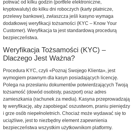
potrwać od kilku godzin (portfele elektroniczne,
kryptowaluty) do kilku dni roboczych (karty płatnicze,
przelewy bankowe), zwłaszcza jeśli kasyno wymaga
dodatkowej weryfikacji tożsamości (KYC – Know Your
Customer). Weryfikacja ta jest standardową procedurą
bezpieczeństwa.
Weryfikacja Tożsamości (KYC) –
Dlaczego Jest Ważna?
Procedura KYC, czyli «Poznaj Swojego Klienta», jest
wymogiem prawnym dla kasyn posiadających licencję.
Polega na przesłaniu dokumentów potwierdzających Twoją
tożsamość (dowód osobisty, paszport) oraz adres
zamieszkania (rachunek za media). Kasyna przeprowadzają
tę weryfikację, aby zapobiegać oszustwom, praniu pieniędzy
i grze osób niepełnoletnich. Chociaż może wydawać się to
uciążliwe, jest to niezbędny element zapewnienia
bezpieczeństwa wszystkim użytkownikom platformy.