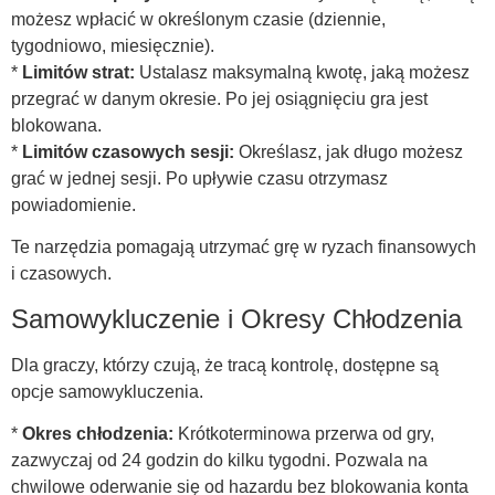
możesz wpłacić w określonym czasie (dziennie,
tygodniowo, miesięcznie).
*
Limitów strat:
Ustalasz maksymalną kwotę, jaką możesz
przegrać w danym okresie. Po jej osiągnięciu gra jest
blokowana.
*
Limitów czasowych sesji:
Określasz, jak długo możesz
grać w jednej sesji. Po upływie czasu otrzymasz
powiadomienie.
Te narzędzia pomagają utrzymać grę w ryzach finansowych
i czasowych.
Samowykluczenie i Okresy Chłodzenia
Dla graczy, którzy czują, że tracą kontrolę, dostępne są
opcje samowykluczenia.
*
Okres chłodzenia:
Krótkoterminowa przerwa od gry,
zazwyczaj od 24 godzin do kilku tygodni. Pozwala na
chwilowe oderwanie się od hazardu bez blokowania konta