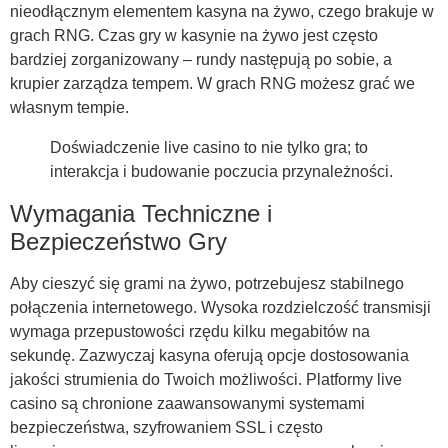
nieodłącznym elementem kasyna na żywo, czego brakuje w
grach RNG. Czas gry w kasynie na żywo jest często
bardziej zorganizowany – rundy następują po sobie, a
krupier zarządza tempem. W grach RNG możesz grać we
własnym tempie.
Doświadczenie live casino to nie tylko gra; to
interakcja i budowanie poczucia przynależności.
Wymagania Techniczne i
Bezpieczeństwo Gry
Aby cieszyć się grami na żywo, potrzebujesz stabilnego
połączenia internetowego. Wysoka rozdzielczość transmisji
wymaga przepustowości rzędu kilku megabitów na
sekundę. Zazwyczaj kasyna oferują opcje dostosowania
jakości strumienia do Twoich możliwości. Platformy live
casino są chronione zaawansowanymi systemami
bezpieczeństwa, szyfrowaniem SSL i często