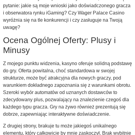
pytanie: jakie są moje wnioski jako doświadczonego gracza
i obserwatora rynku iGaming? Czy Wager Palace Casino
wyróżnia się na tle konkurencji i czy zasługuje na Twoją
uwagę?
Ocena Ogólnej Oferty: Plusy i
Minusy
Z mojego punktu widzenia, kasyno oferuje solidną podstawę
do gry. Oferta powitalna, choć standardowa w swojej
strukturze, może być atrakcyjna dla nowych graczy, pod
warunkiem dokładnego zapoznania się z warunkami obrotu.
Szeroki wybór automatów od uznanych dostawców to
zdecydowany plus, pozwalający na znalezienie czegoś dla
każdego typu gracza. Gry na żywo również prezentują się
dobrze, zapewniając interaktywne doświadczenie.
Z drugiej strony, brakuje tu może jakiegoś unikalnego
elementu, który całkowicie by mnie zaskoczył. Brak wybitnie