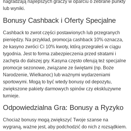
nagradzają najlepszych graczy w oparciu o zebrane punkty
lub wyniki.
Bonusy Cashback i Oferty Specjalne
Cashback to zwrot części postawionych lub przegranych
pieniędzy. Na przykład, promocja cashback 10% oznacza,
że kasyno zwróci Ci 10% kwoty, którą przegrałeś w ciągu
tygodnia. Jest to forma zabezpieczenia przed stratami i
zachęta do dalszej gry. Kasyna często oferują też specjalne
promocje sezonowe, związane ze świętami (np. Boże
Narodzenie, Wielkanoc) lub ważnymi wydarzeniami
sportowymi. Mogą to być wtedy bonusy od depozytu,
zwiększone pakiety darmowych spinów czy ekskluzywne
turnieje.
Odpowiedzialna Gra: Bonusy a Ryzyko
Chociaż bonusy mogą zwiększyć Twoje szanse na
wygraną, ważne jest, aby podchodzić do nich z rozsądkiem.