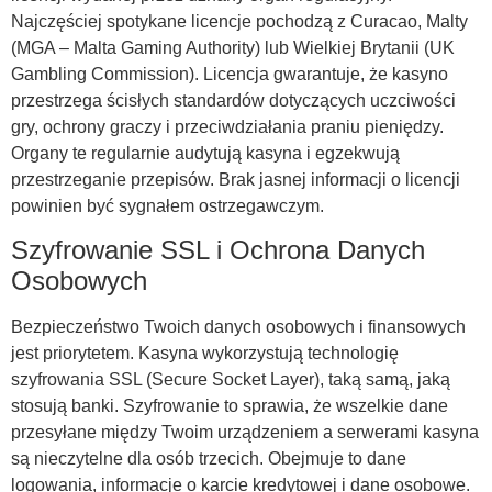
Najczęściej spotykane licencje pochodzą z Curacao, Malty
(MGA – Malta Gaming Authority) lub Wielkiej Brytanii (UK
Gambling Commission). Licencja gwarantuje, że kasyno
przestrzega ścisłych standardów dotyczących uczciwości
gry, ochrony graczy i przeciwdziałania praniu pieniędzy.
Organy te regularnie audytują kasyna i egzekwują
przestrzeganie przepisów. Brak jasnej informacji o licencji
powinien być sygnałem ostrzegawczym.
Szyfrowanie SSL i Ochrona Danych
Osobowych
Bezpieczeństwo Twoich danych osobowych i finansowych
jest priorytetem. Kasyna wykorzystują technologię
szyfrowania SSL (Secure Socket Layer), taką samą, jaką
stosują banki. Szyfrowanie to sprawia, że wszelkie dane
przesyłane między Twoim urządzeniem a serwerami kasyna
są nieczytelne dla osób trzecich. Obejmuje to dane
logowania, informacje o karcie kredytowej i dane osobowe.