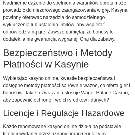
Nadmierne dążenie do spełnienia warunków obrotu może
prowadzić do niezdrowego zaangażowania w grę. Kasyna
powinny oferować narzędzia do samodzielnego
wykluczenia lub ustalenia limitów, aby wspierać
odpowiedzialną grę. Zawsze pamiętaj, że bonusy to
dodatek, a nie gwarancja wygranej. Graj dla zabawy.
Bezpieczeństwo i Metody
Płatności w Kasynie
Wybierając kasyno online, kwestie bezpieczeństwa i
dostępne metody płatności są równie ważne, co oferta gier i
bonusów. Jakie rozwiązania stosuje Wager Palace Casino,
aby zapewnić ochronę Twoich środków i danych?
Licencje i Regulacje Hazardowe
Każde renomowane kasyno online działa na podstawie
licencji wydanej przez uznany organ regulacyjny.