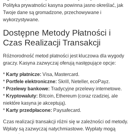
Polityka prywatności kasyna powinna jasno określać, jak
Twoje dane są gromadzone, przechowywane i
wykorzystywane.
Dostępne Metody Płatności i
Czas Realizacji Transakcji
Różnorodność metod płatności jest kluczowa dla wygody
graczy. Kasyna zazwyczaj oferują następujące opcje:
*
Karty płatnicze:
Visa, Mastercard.
*
Portfele elektroniczne:
Skrill, Neteller, ecoPayz.
*
Przelewy bankowe:
Tradycyjne przelewy internetowe.
*
Kryptowaluty:
Bitcoin, Ethereum (coraz rzadziej, ale
niektóre kasyna je akceptują).
*
Karty przedpłacone:
Paysafecard.
Czas realizacji transakcji różni się w zależności od metody.
Wpłaty są zazwyczaj natychmiastowe. Wypłaty mogą