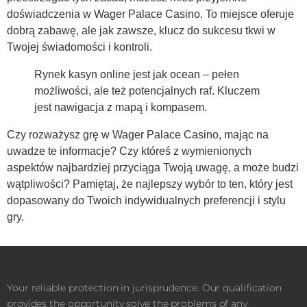
doświadczenia w Wager Palace Casino. To miejsce oferuje
dobrą zabawę, ale jak zawsze, klucz do sukcesu tkwi w
Twojej świadomości i kontroli.
Rynek kasyn online jest jak ocean – pełen
możliwości, ale też potencjalnych raf. Kluczem
jest nawigacja z mapą i kompasem.
Czy rozważysz grę w Wager Palace Casino, mając na
uwadze te informacje? Czy któreś z wymienionych
aspektów najbardziej przyciąga Twoją uwagę, a może budzi
wątpliwości? Pamiętaj, że najlepszy wybór to ten, który jest
dopasowany do Twoich indywidualnych preferencji i stylu
gry.
Your reliable protection in jurisprudence. Our qualification
provides the opportunity solve the problems of any