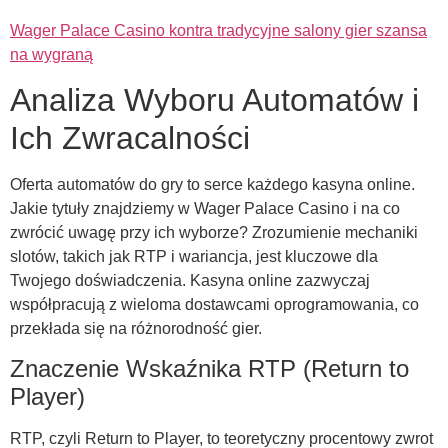
Wager Palace Casino kontra tradycyjne salony gier szansa
na wygraną
Analiza Wyboru Automatów i
Ich Zwracalności
Oferta automatów do gry to serce każdego kasyna online.
Jakie tytuły znajdziemy w Wager Palace Casino i na co
zwrócić uwagę przy ich wyborze? Zrozumienie mechaniki
slotów, takich jak RTP i wariancja, jest kluczowe dla
Twojego doświadczenia. Kasyna online zazwyczaj
współpracują z wieloma dostawcami oprogramowania, co
przekłada się na różnorodność gier.
Znaczenie Wskaźnika RTP (Return to
Player)
RTP, czyli Return to Player, to teoretyczny procentowy zwrot