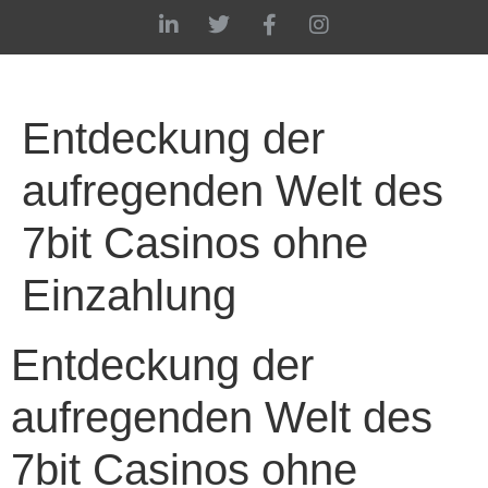
Entdeckung der
aufregenden Welt des
7bit Casinos ohne
Einzahlung
Entdeckung der
aufregenden Welt des
7bit Casinos ohne