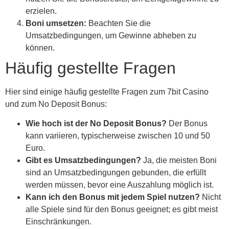
erzielen.
Boni umsetzen:
Beachten Sie die
Umsatzbedingungen, um Gewinne abheben zu
können.
Häufig gestellte Fragen
Hier sind einige häufig gestellte Fragen zum 7bit Casino
und zum No Deposit Bonus:
Wie hoch ist der No Deposit Bonus?
Der Bonus
kann variieren, typischerweise zwischen 10 und 50
Euro.
Gibt es Umsatzbedingungen?
Ja, die meisten Boni
sind an Umsatzbedingungen gebunden, die erfüllt
werden müssen, bevor eine Auszahlung möglich ist.
Kann ich den Bonus mit jedem Spiel nutzen?
Nicht
alle Spiele sind für den Bonus geeignet; es gibt meist
Einschränkungen.