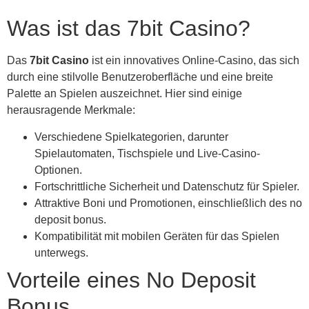
Was ist das 7bit Casino?
Das
7bit Casino
ist ein innovatives Online-Casino, das sich
durch eine stilvolle Benutzeroberfläche und eine breite
Palette an Spielen auszeichnet. Hier sind einige
herausragende Merkmale:
Verschiedene Spielkategorien, darunter
Spielautomaten, Tischspiele und Live-Casino-
Optionen.
Fortschrittliche Sicherheit und Datenschutz für Spieler.
Attraktive Boni und Promotionen, einschließlich des no
deposit bonus.
Kompatibilität mit mobilen Geräten für das Spielen
unterwegs.
Vorteile eines No Deposit
Bonus