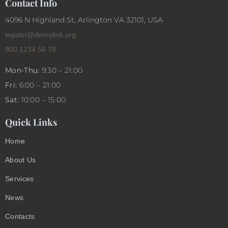
Contact Info
4096 N Highland St, Arlington VA 32101, USA
legalor@demolink.org
800 1234 56 78
Mon-Thu:
9:30 – 21:00
Fri:
6:00 – 21:00
Sat:
10:00 – 15:00
Quick Links
Home
About Us
Services
News
Contacts