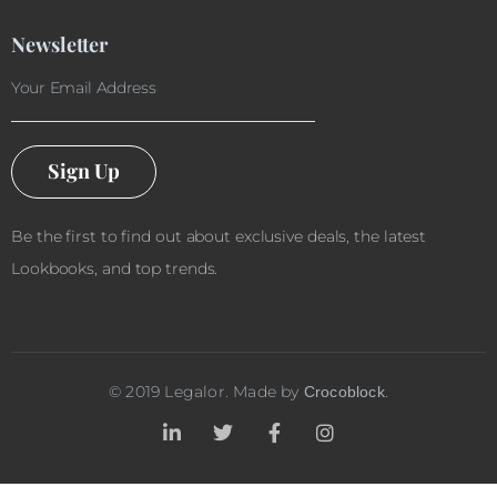
Newsletter
Sign Up
Be the first to find out about exclusive deals, the latest
Lookbooks, and top trends.
©
2019
Legalor. Made by
.
Crocoblock