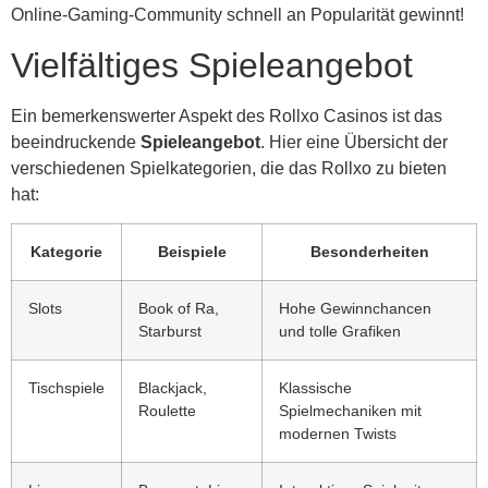
Online-Gaming-Community schnell an Popularität gewinnt!
Vielfältiges Spieleangebot
Ein bemerkenswerter Aspekt des Rollxo Casinos ist das
beeindruckende
Spieleangebot
. Hier eine Übersicht der
verschiedenen Spielkategorien, die das Rollxo zu bieten
hat:
Kategorie
Beispiele
Besonderheiten
Slots
Book of Ra,
Hohe Gewinnchancen
Starburst
und tolle Grafiken
Tischspiele
Blackjack,
Klassische
Roulette
Spielmechaniken mit
modernen Twists