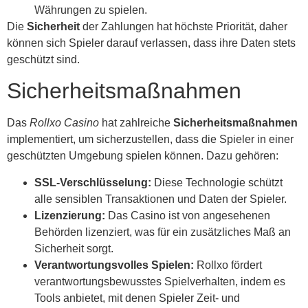
Währungen zu spielen.
Die
Sicherheit
der Zahlungen hat höchste Priorität, daher
können sich Spieler darauf verlassen, dass ihre Daten stets
geschützt sind.
Sicherheitsmaßnahmen
Das
Rollxo Casino
hat zahlreiche
Sicherheitsmaßnahmen
implementiert, um sicherzustellen, dass die Spieler in einer
geschützten Umgebung spielen können. Dazu gehören:
SSL-Verschlüsselung:
Diese Technologie schützt
alle sensiblen Transaktionen und Daten der Spieler.
Lizenzierung:
Das Casino ist von angesehenen
Behörden lizenziert, was für ein zusätzliches Maß an
Sicherheit sorgt.
Verantwortungsvolles Spielen:
Rollxo fördert
verantwortungsbewusstes Spielverhalten, indem es
Tools anbietet, mit denen Spieler Zeit- und