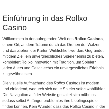
Einführung in das Rollxo
Casino
Willkommen in der aufregenden Welt des
Rollxo Casinos
,
einem Ort, an dem Träume durch das Drehen der Walzen
und das Ziehen der Karten Wirklichkeit werden. Gegründet
mit dem Ziel, ein unvergleichliches Spielerlebnis zu bieten,
kombiniert Rollxo Innovation mit Tradition, um Spielern
jeden Alters und Geschlechts ein unvergessliches Erlebnis
zu gewährleisten.
Die visuelle Aufmachung des
Rollxo Casinos
ist modern
und einladend, wodurch sich neue Spieler sofort wohlfühlen.
Die Navigation auf der Website gestaltet sich mühelos,
sodass selbst Anfänger problemlos ihre Lieblingsspiele
finden können. Kein Wunder, dass das Rollxo Casino in der