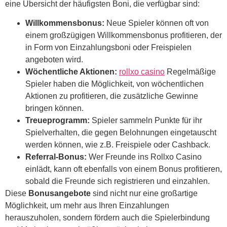
eine Übersicht der häufigsten Boni, die verfügbar sind:
Willkommensbonus:
Neue Spieler können oft von
einem großzügigen Willkommensbonus profitieren, der
in Form von Einzahlungsboni oder Freispielen
angeboten wird.
Wöchentliche Aktionen:
rollxo casino
Regelmäßige
Spieler haben die Möglichkeit, von wöchentlichen
Aktionen zu profitieren, die zusätzliche Gewinne
bringen können.
Treueprogramm:
Spieler sammeln Punkte für ihr
Spielverhalten, die gegen Belohnungen eingetauscht
werden können, wie z.B. Freispiele oder Cashback.
Referral-Bonus:
Wer Freunde ins Rollxo Casino
einlädt, kann oft ebenfalls von einem Bonus profitieren,
sobald die Freunde sich registrieren und einzahlen.
Diese
Bonusangebote
sind nicht nur eine großartige
Möglichkeit, um mehr aus Ihren Einzahlungen
herauszuholen, sondern fördern auch die Spielerbindung