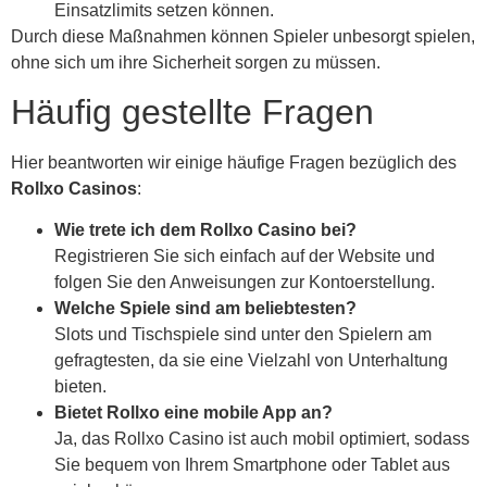
Einsatzlimits setzen können.
Durch diese Maßnahmen können Spieler unbesorgt spielen,
ohne sich um ihre Sicherheit sorgen zu müssen.
Häufig gestellte Fragen
Hier beantworten wir einige häufige Fragen bezüglich des
Rollxo Casinos
:
Wie trete ich dem Rollxo Casino bei?
Registrieren Sie sich einfach auf der Website und
folgen Sie den Anweisungen zur Kontoerstellung.
Welche Spiele sind am beliebtesten?
Slots und Tischspiele sind unter den Spielern am
gefragtesten, da sie eine Vielzahl von Unterhaltung
bieten.
Bietet Rollxo eine mobile App an?
Ja, das Rollxo Casino ist auch mobil optimiert, sodass
Sie bequem von Ihrem Smartphone oder Tablet aus