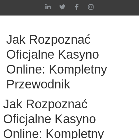
Jak Rozpoznać
Oficjalne Kasyno
Online: Kompletny
Przewodnik
Jak Rozpoznać
Oficjalne Kasyno
Online: Kompletny