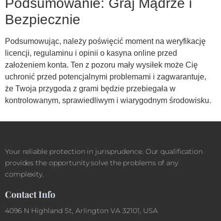
Podsumowanie: Graj Mądrze i
Bezpiecznie
Podsumowując, należy poświęcić moment na weryfikację
licencji, regulaminu i opinii o kasyna online przed
założeniem konta. Ten z pozoru mały wysiłek może Cię
uchronić przed potencjalnymi problemami i zagwarantuje,
że Twoja przygoda z grami będzie przebiegała w
kontrolowanym, sprawiedliwym i wiarygodnym środowisku.
Your reliable protection in jurisprudence. Our qualification
provides the opportunity solve the problems of any
complexity.
Contact Info
4096 N Highland St, Arlington VA 32101, USA