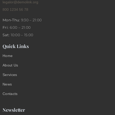
legalor@demolink.org
800 1234 56 78
Mon-Thu:
9:30 – 21:00
Fri:
6:00 – 21:00
Sat:
10:00 – 15:00
Quick Links
Home
About Us
Services
News
Contacts
Newsletter