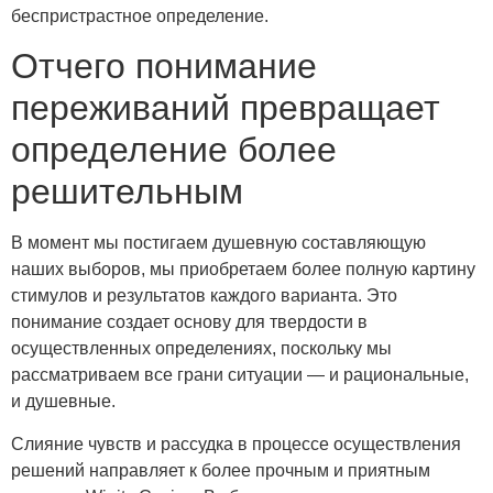
беспристрастное определение.
Отчего понимание
переживаний превращает
определение более
решительным
В момент мы постигаем душевную составляющую
наших выборов, мы приобретаем более полную картину
стимулов и результатов каждого варианта. Это
понимание создает основу для твердости в
осуществленных определениях, поскольку мы
рассматриваем все грани ситуации — и рациональные,
и душевные.
Слияние чувств и рассудка в процессе осуществления
решений направляет к более прочным и приятным