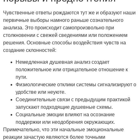
Чувственные ответы рождаются тут же и образуют наши
первичные выборы намного раньше сознательного
анализа. Это происходит самопроизвольно при
столкновении с свежей сведениями или положением
решения. Основные способы воздействия чувств на
создание склонностей:
Немедленная душевная анализ создает
положительное или отрицательное отношение к
пути.
Физиологические отклики системы сигнализируют о
удобстве или неуюте.
Соединительные связи с предыдущим практикой
запускают подходящие душевные схемы.
Социальные эмоции влияют на осознание
поддержки или неодобрения окружающих.
Примечательно, что эти начальные эмоциональные
реакции зачастую являются более точными