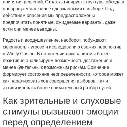
принятия решений. Страх активирует структуры обхода и
превращает нас более сдержанными в выборе. Под
действием опасения мы предрасположены
предпочитать понятные, ожидаемые варианты, даже
если они менее выгодны.
Радость и воодушевление, наоборот, побуждают
склонность к угрозе и исследованию свежих перспектив
в Winity Casino. В положении ликования мы более
позитивно анализируем возможность достижения и
менее бдительны к возможным рискам. Сомнение
формирует состояние неопределенности, которое может
как парализовать ход совершения выборов, так и
активизировать более внимательный разбор путей.
Как зрительные и слуховые
стимулы вызывают эмоции
перед определением