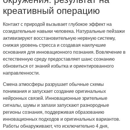
креативный операцию
Контакт с природой вызывает глубокое эффект на
созидательные навыки человека. Натуральные пейзажи
активизируют восстановительную нервную систему,
снижая уровень стресса и создавая наилучшие
основания для инновационного познания. Вовлечение в
естественную среду предоставляет шанс сознанию
обновиться от знаний избытка и ориентированного
направленности.
Смена атмосферы разрушает обычные схемы
понимания и запускает создание оригинальных
нейронных связей. Инновационные зрительные
сигналы, шумы и запахи запускают разнородные
регионы сознания, поддерживая образованию
инновационных подходов и оригинальных вариантов.
Работы обнаруживают, что исключительно 4 дня,