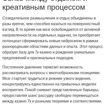
креативным процессом
Созидательное размышление и отдых объединены в
разы крепче, чем способно казаться на поверхностный
взгляд. В то время как мозг освобождается от активной
направленности на отдельных задачах, он приобретает
потенциал сформировать новые нейросвязи в рамках
разнородными областями данных и опыта. Этот процесс
образует базу для 7к казино и рождения уникальных
предложений и оригинальных подходов.
Постоянное давление тормозит возможность
рассматривать вопросы с многообразными позициями.
Мозг стартует трудиться в режиме узкого видения,
концентрируясь единственно на привычных моделях
восприятия. Покой снимает представленные барьеры,
предоставляя шанс рассудку свободно перемещаться
между казино 7к и разными теориями и соответствиями.