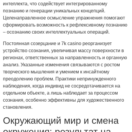
интеллекта, что содействует интегрированному
познанию и генерации уникальных концепций.
Целенаправленное осмысление упражнения помогают
сформировать возможность к рефлексивному познанию
– осознанию своих интеллектуальных операций.
Постоянная созерцание и 7k casino реорганизует
устройство сознания, увеличивая массу поверхности в
регионах, ответственных за направленность и органную
анализ. Указанные изменения связываются с ростом
творческого мышления и умением к инсайтному
преодолению проблем. Практики непринужденного
наблюдения, когда индивид не сосредотачивается на
отдельном объекте, а лишь наблюдает за процессом
сознания, особенно эффективны для художественного
становления.
Окружающий мир и смена
окружения: результат на