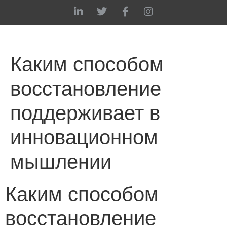
Каким способом
восстановление
поддерживает в
инновационном
мышлении
Каким способом
восстановление