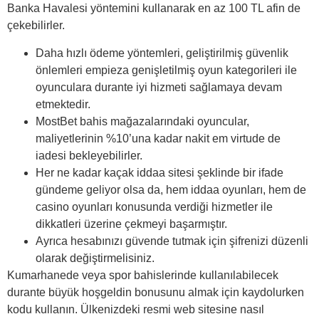
Banka Havalesi yöntemini kullanarak en az 100 TL afin de
çekebilirler.
Daha hızlı ödeme yöntemleri, geliştirilmiş güvenlik
önlemleri empieza genişletilmiş oyun kategorileri ile
oyunculara durante iyi hizmeti sağlamaya devam
etmektedir.
MostBet bahis mağazalarındaki oyuncular,
maliyetlerinin %10’una kadar nakit em virtude de
iadesi bekleyebilirler.
Her ne kadar kaçak iddaa sitesi şeklinde bir ifade
gündeme geliyor olsa da, hem iddaa oyunları, hem de
casino oyunları konusunda verdiği hizmetler ile
dikkatleri üzerine çekmeyi başarmıştır.
Ayrıca hesabınızı güvende tutmak için şifrenizi düzenli
olarak değiştirmelisiniz.
Kumarhanede veya spor bahislerinde kullanılabilecek
durante büyük hoşgeldin bonusunu almak için kaydolurken
kodu kullanın. Ülkenizdeki resmi web sitesine nasıl