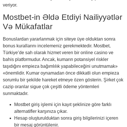
veriyor.
Mostbet-in Əldə Etdiyi Nailiyyətlər
Və Mükafatlar
Bonuslardan yararlanmak için siteye üye olduktan sonra
bonus kurallarını incelemeniz gerekmektedir. Mostbet,
Türkiye’de sah olarak hizmet veren bir online casino ve
bahis platformudur. Ancak, kumarın potansiyel riskler
taşıdığını empieza bağımlılık yapabileceğini unutmamak»
«önemlidir. Kumar oynamadan önce dikkatli olun empieza
sorumlu bir şekilde hareket etmeye özen gösterin. Şirket çok
cazip oranlar sigue çok çeşitli ödeme yöntemleri
sunmaktadır.
Mostbet giriş işlemi için kayıt şeklinize göre farklı
alternatifler karşınıza çıkar.
Hesap oluşturulduktan sonra giriş bilgilerinizi içeren
bir mesaj görüntülenir.