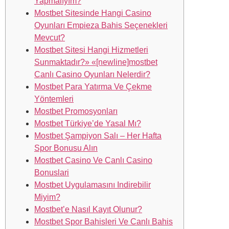
Yapmalıyım?
Mostbet Sitesinde Hangi Casino
Oyunları Empieza Bahis Seçenekleri
Mevcut?
Mostbet Sitesi Hangi Hizmetleri
Sunmaktadır?» «[newline]mostbet
Canlı Casino Oyunları Nelerdir?
Mostbet Para Yatırma Ve Çekme
Yöntemleri
Mostbet Promosyonları
Mostbet Türkiye’de Yasal Mı?
Mostbet Şampiyon Salı – Her Hafta
Spor Bonusu Alın
Mostbet Casino Ve Canlı Casino
Bonuslari
Mostbet Uygulamasını Indirebilir
Miyim?
Mostbet’e Nasıl Kayıt Olunur?
Mostbet Spor Bahisleri Ve Canlı Bahis