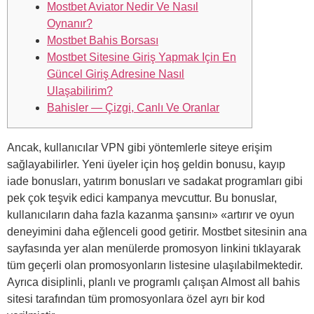
Mostbet Aviator Nedir Ve Nasıl
Oynanır?
Mostbet Bahis Borsası
Mostbet Sitesine Giriş Yapmak Için En
Güncel Giriş Adresine Nasıl
Ulaşabilirim?
Bahisler — Çizgi, Canlı Ve Oranlar
Ancak, kullanıcılar VPN gibi yöntemlerle siteye erişim
sağlayabilirler. Yeni üyeler için hoş geldin bonusu, kayıp
iade bonusları, yatırım bonusları ve sadakat programları gibi
pek çok teşvik edici kampanya mevcuttur. Bu bonuslar,
kullanıcıların daha fazla kazanma şansını» «artırır ve oyun
deneyimini daha eğlenceli good getirir. Mostbet sitesinin ana
sayfasında yer alan menülerde promosyon linkini tıklayarak
tüm geçerli olan promosyonların listesine ulaşılabilmektedir.
Ayrıca disiplinli, planlı ve programlı çalışan Almost all bahis
sitesi tarafından tüm promosyonlara özel ayrı bir kod