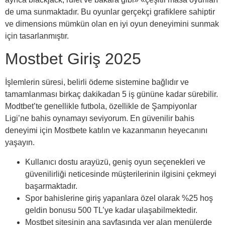
de uma sunmaktadır. Bu oyunlar gerçekçi grafiklere sahiptir
ve dimensions mümkün olan en iyi oyun deneyimini sunmak
için tasarlanmıştır.
Mostbet Giriş 2025
İşlemlerin süresi, belirli ödeme sistemine bağlıdır ve
tamamlanması birkaç dakikadan 5 iş gününe kadar sürebilir.
Modtbet’te genellikle futbola, özellikle de Şampiyonlar
Ligi’ne bahis oynamayı seviyorum. En güvenilir bahis
deneyimi için Mostbete katılın ve kazanmanın heyecanını
yaşayın.
Kullanıcı dostu arayüzü, geniş oyun seçenekleri ve
güvenilirliği neticesinde müşterilerinin ilgisini çekmeyi
başarmaktadır.
Spor bahislerine giriş yapanlara özel olarak %25 hoş
geldin bonusu 500 TL’ye kadar ulaşabilmektedir.
Mostbet sitesinin ana sayfasında yer alan menülerde