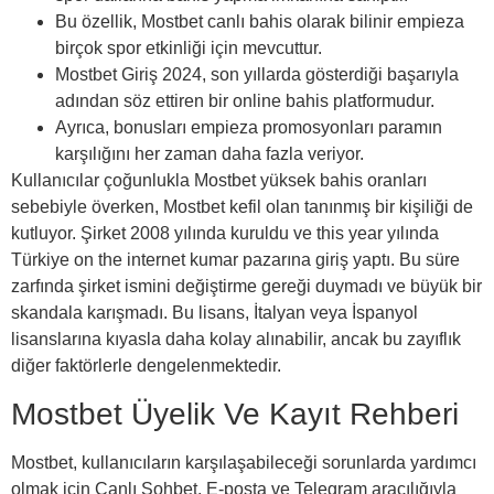
Bu özellik, Mostbet canlı bahis olarak bilinir empieza
birçok spor etkinliği için mevcuttur.
Mostbet Giriş 2024, son yıllarda gösterdiği başarıyla
adından söz ettiren bir online bahis platformudur.
Ayrıca, bonusları empieza promosyonları paramın
karşılığını her zaman daha fazla veriyor.
Kullanıcılar çoğunlukla Mostbet yüksek bahis oranları
sebebiyle överken, Mostbet kefil olan tanınmış bir kişiliği de
kutluyor. Şirket 2008 yılında kuruldu ve this year yılında
Türkiye on the internet kumar pazarına giriş yaptı. Bu süre
zarfında şirket ismini değiştirme gereği duymadı ve büyük bir
skandala karışmadı. Bu lisans, İtalyan veya İspanyol
lisanslarına kıyasla daha kolay alınabilir, ancak bu zayıflık
diğer faktörlerle dengelenmektedir.
Mostbet Üyelik Ve Kayıt Rehberi
Mostbet, kullanıcıların karşılaşabileceği sorunlarda yardımcı
olmak için Canlı Sohbet, E-posta ve Telegram aracılığıyla