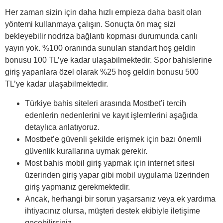
Her zaman sizin için daha hızlı empieza daha basit olan
yöntemi kullanmaya çalışın. Sonuçta ön maç sizi
bekleyebilir nodriza bağlantı kopması durumunda canlı
yayın yok. %100 oranında sunulan standart hoş geldin
bonusu 100 TL’ye kadar ulaşabilmektedir. Spor bahislerine
giriş yapanlara özel olarak %25 hoş geldin bonusu 500
TL’ye kadar ulaşabilmektedir.
Türkiye bahis siteleri arasında Mostbet’i tercih
edenlerin nedenlerini ve kayıt işlemlerini aşağıda
detaylıca anlatıyoruz.
Mostbet’e güvenli şekilde erişmek için bazı önemli
güvenlik kurallarına uymak gerekir.
Most bahis mobil giriş yapmak için internet sitesi
üzerinden giriş yapar gibi mobil uygulama üzerinden
giriş yapmanız gerekmektedir.
Ancak, herhangi bir sorun yaşarsanız veya ek yardıma
ihtiyacınız olursa, müşteri destek ekibiyle iletişime
geçebilirsiniz.