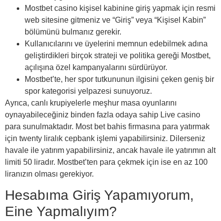
Mostbet casino kişisel kabinine giriş yapmak için resmi
web sitesine gitmeniz ve “Giriş” veya “Kişisel Kabin”
bölümünü bulmanız gerekir.
Kullanıcılarını ve üyelerini memnun edebilmek adına
geliştirdikleri birçok strateji ve politika gereği Mostbet,
açılışına özel kampanyalarını sürdürüyor.
Mostbet’te, her spor tutkununun ilgisini çeken geniş bir
spor kategorisi yelpazesi sunuyoruz.
Ayrıca, canlı krupiyelerle meşhur masa oyunlarını
oynayabileceğiniz binden fazla odaya sahip Live casino
para sunulmaktadır. Most bet bahis firmasına para yatırmak
için twenty liralık cepbank işlemi yapabilirsiniz. Dilerseniz
havale ile yatırım yapabilirsiniz, ancak havale ile yatırımın alt
limiti 50 liradır. Mostbet’ten para çekmek için ise en az 100
liranızın olması gerekiyor.
Hesabıma Giriş Yapamıyorum,
Eine Yapmalıyım?