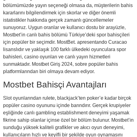
bölümümüzde yayın seçeneği olmasa da, müşterilerin bahis
kararlarını bilgilendirmek için skorlar ve diğer önemli
istatistikler hakkında gerçek zamanlı güncellemeler
sunuyoruz. Uygun oranlar ve kullanıcı dostu bir arayüzle,
Mostbet’in canlı bahis bölümü Türkiye’deki spor bahisçileri
için popüler bir seçimdir. MostBet. apresentando Curacao
lisanslıdır ve yaklaşık 100 farklı ülkedeki oyunculara spor
bahisleri, casino oyunları ve canlı yayın hizmetleri
sunmaktadır. Mostbet Giriş 2024, sobre popüler bahis
platformlarından biri olmaya devam ediyor.
Mostbet Bahisçi Avantajları
Slot oyunlarından rulete, blackjack’ten poker’e kadar birçok
popüler casino oyununu içinde barındırır. Gerçek krupiyeler
eşliğinde canlı gambling establishment deneyimi yaşamak
fikrine sahip olanlar içinse özel bir bölüm bulunur. Mostbet’in
sunduğu yüksek kaliteli grafikler ve akıcı oyun deneyimi,
kullanıcıların hızlı ve keyifli bir şekilde oyun oynamasını