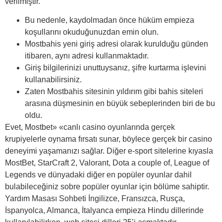
verilmiştir.
Bu nedenle, kaydolmadan önce hüküm empieza
koşullarını okuduğunuzdan emin olun.
Mostbahis yeni giriş adresi olarak kurulduğu günden
itibaren, aynı adresi kullanmaktadır.
Giriş bilgilerinizi unuttuysanız, şifre kurtarma işlevini
kullanabilirsiniz.
Zaten Mostbahis sitesinin yıldırım gibi bahis siteleri
arasına düşmesinin en büyük sebeplerinden biri de bu
oldu.
Evet, Mostbet» «canlı casino oyunlarında gerçek
krupiyelerle oynama fırsatı sunar, böylece gerçek bir casino
deneyimi yaşamanızı sağlar. Diğer e-sport sitelerine kıyasla
MostBet, StarCraft 2, Valorant, Dota a couple of, League of
Legends ve dünyadaki diğer en popüler oyunlar dahil
bulabileceğiniz sobre popüler oyunlar için bölüme sahiptir.
Yardım Masası Sohbeti İngilizce, Fransızca, Rusça,
İspanyolca, Almanca, İtalyanca empieza Hindu dillerinde