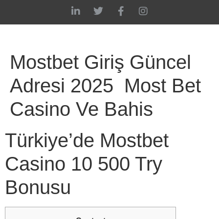
Mostbet Giriş Güncel
Adresi 2025 ️ Most Bet
Casino Ve Bahis
Türkiye’de Mostbet
Casino 10 500 Try
Bonusu