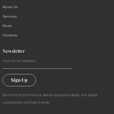
About Us
Services
News
Contacts
Newsletter
Sign Up
Be the first to find out about exclusive deals, the latest
Lookbooks, and top trends.