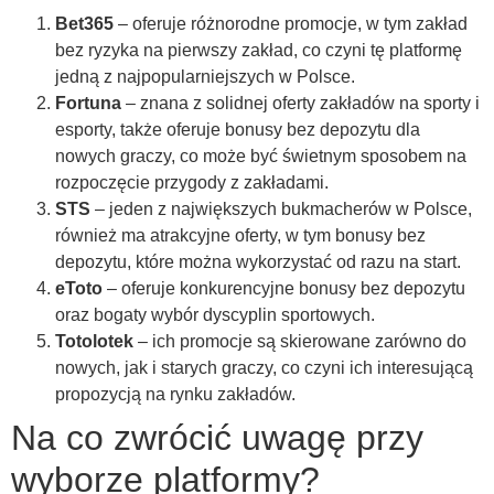
Bet365
– oferuje różnorodne promocje, w tym zakład
bez ryzyka na pierwszy zakład, co czyni tę platformę
jedną z najpopularniejszych w Polsce.
Fortuna
– znana z solidnej oferty zakładów na sporty i
esporty, także oferuje bonusy bez depozytu dla
nowych graczy, co może być świetnym sposobem na
rozpoczęcie przygody z zakładami.
STS
– jeden z największych bukmacherów w Polsce,
również ma atrakcyjne oferty, w tym bonusy bez
depozytu, które można wykorzystać od razu na start.
eToto
– oferuje konkurencyjne bonusy bez depozytu
oraz bogaty wybór dyscyplin sportowych.
Totolotek
– ich promocje są skierowane zarówno do
nowych, jak i starych graczy, co czyni ich interesującą
propozycją na rynku zakładów.
Na co zwrócić uwagę przy
wyborze platformy?