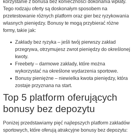
korzystanie z bonusa bez konieczności dokonania wpłaty.
Tego rodzaju oferty są doskonałym sposobem na
przetestowanie różnych platform oraz gier bez ryzykowania
własnych pieniędzy. Bonusy te mogą przybierać różne
formy, takie jak:
Zakłady bez ryzyka – jeśli twój pierwszy zakład
przegrywa, otrzymujesz zwrot pieniędzy do określonej
kwoty.
Freebety – darmowe zakłady, które można
wykorzystać na określone wydarzenia sportowe.
Bonusy pieniężne – niewielka kwota pieniędzy, która
zostaje przyznana na start.
Top 5 platform oferujących
bonusy bez depozytu
Poniżej przedstawiamy pięć najlepszych platform zakładów
sportowych, które oferują atrakcyjne bonusy bez depozytu: