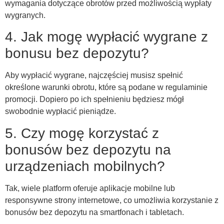
wymagania dotyczące obrotów przed możliwością wypłaty
wygranych.
4. Jak mogę wypłacić wygrane z
bonusu bez depozytu?
Aby wypłacić wygrane, najczęściej musisz spełnić
określone warunki obrotu, które są podane w regulaminie
promocji. Dopiero po ich spełnieniu będziesz mógł
swobodnie wypłacić pieniądze.
5. Czy mogę korzystać z
bonusów bez depozytu na
urządzeniach mobilnych?
Tak, wiele platform oferuje aplikacje mobilne lub
responsywne strony internetowe, co umożliwia korzystanie z
bonusów bez depozytu na smartfonach i tabletach.