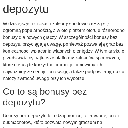
depozytu
W dzisiejszych czasach zakłady sportowe cieszą się
ogromną popularnością, a wiele platform oferuje różnorodne
bonusy dla nowych graczy. W szczególności bonusy bez
depozytu przyciągają uwagę, ponieważ pozwalają grać bez
konieczności wpłacania własnych pieniędzy. W tym artykule
przedstawiamy najlepsze platformy zakładów sportowych,
które oferują te korzystne promocje, omówimy ich
najważniejsze cechy i przewagi, a także podpowiemy, na co
należy zwracać uwagę przy ich wyborze.
Co to są bonusy bez
depozytu?
Bonusy bez depozytu to rodzaj promocji oferowanej przez
bukmacherów, która pozwala nowym graczom na