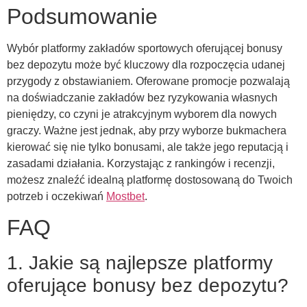
Podsumowanie
Wybór platformy zakładów sportowych oferującej bonusy
bez depozytu może być kluczowy dla rozpoczęcia udanej
przygody z obstawianiem. Oferowane promocje pozwalają
na doświadczanie zakładów bez ryzykowania własnych
pieniędzy, co czyni je atrakcyjnym wyborem dla nowych
graczy. Ważne jest jednak, aby przy wyborze bukmachera
kierować się nie tylko bonusami, ale także jego reputacją i
zasadami działania. Korzystając z rankingów i recenzji,
możesz znaleźć idealną platformę dostosowaną do Twoich
potrzeb i oczekiwań
Mostbet
.
FAQ
1. Jakie są najlepsze platformy
oferujące bonusy bez depozytu?