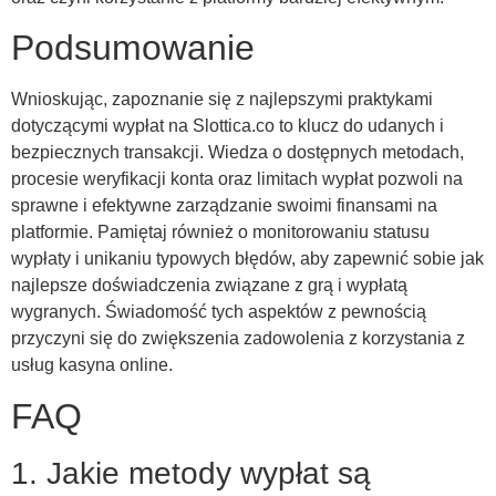
Podsumowanie
Wnioskując, zapoznanie się z najlepszymi praktykami
dotyczącymi wypłat na Slottica.co to klucz do udanych i
bezpiecznych transakcji. Wiedza o dostępnych metodach,
procesie weryfikacji konta oraz limitach wypłat pozwoli na
sprawne i efektywne zarządzanie swoimi finansami na
platformie. Pamiętaj również o monitorowaniu statusu
wypłaty i unikaniu typowych błędów, aby zapewnić sobie jak
najlepsze doświadczenia związane z grą i wypłatą
wygranych. Świadomość tych aspektów z pewnością
przyczyni się do zwiększenia zadowolenia z korzystania z
usług kasyna online.
FAQ
1. Jakie metody wypłat są