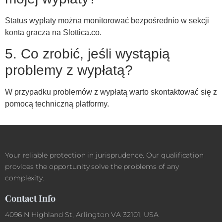
Status wypłaty można monitorować bezpośrednio w sekcji
konta gracza na Slottica.co.
5. Co zrobić, jeśli wystąpią
problemy z wypłatą?
W przypadku problemów z wypłatą warto skontaktować się z
pomocą techniczną platformy.
Your reliable protection in jurisprudence. Our qualification
provides the opportunity solve the problems of any
complexity.
Contact Info
4096 N Highland St, Arlington VA 32101, USA