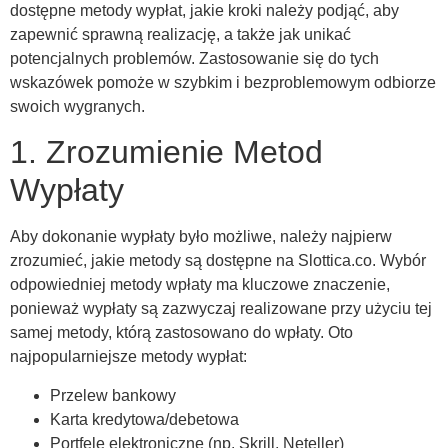
dostępne metody wypłat, jakie kroki należy podjąć, aby
zapewnić sprawną realizację, a także jak unikać
potencjalnych problemów. Zastosowanie się do tych
wskazówek pomoże w szybkim i bezproblemowym odbiorze
swoich wygranych.
1. Zrozumienie Metod
Wypłaty
Aby dokonanie wypłaty było możliwe, należy najpierw
zrozumieć, jakie metody są dostępne na Slottica.co. Wybór
odpowiedniej metody wpłaty ma kluczowe znaczenie,
ponieważ wypłaty są zazwyczaj realizowane przy użyciu tej
samej metody, którą zastosowano do wpłaty. Oto
najpopularniejsze metody wypłat:
Przelew bankowy
Karta kredytowa/debetowa
Portfele elektroniczne (np. Skrill, Neteller)