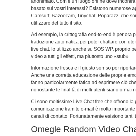
anonimato. Com’è un luogo online dove incontrar
basato sui vostri interessi? Esistono numerose 
Camsurf, Bazoocam, Tinychat, Poparazzi che sono 
utilizzare del tutto il sito.
Ad esempio, la crittografia end-to-end è per ora
traduzione automatica per poter chattare con uten
live chat, lo utilizzo anche su SOS WP, proprio per
video a tutti gli effetti, ma piuttosto uno «stub».
Informazione fresca e il giusto sorriso per riportar
Anche una corretta educazione delle proprie emozi
fanno particolarmente fatica ad esprimere ciò ch
nonostante le finalità di molti utenti siano ormai n
Ci sono moltissime Live Chat free che offrono la 
comunicazione tramite e-mail è molto importante per
canali di contatto. Fortunatamente esistono tanti t
Omegle Random Video Ch