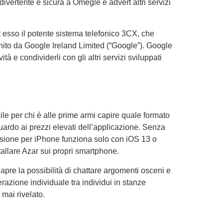
ivertente e sicura a Omegle e advert altri servizi
rt esso il potente sistema telefonico 3CX, che
ornito da Google Ireland Limited (“Google”). Google
tà e condividerli con gli altri servizi sviluppati
ile per chi è alle prime armi capire quale formato
guardo ai prezzi elevati dell’applicazione. Senza
ersione per iPhone funziona solo con iOS 13 o
tallare Azar sui propri smartphone.
pre la possibilità di chattare argomenti osceni e
razione individuale tra individui in stanze
 mai rivelato.