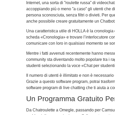
Internet, una sorta di ”roulette russa” di videocha
accoppiando più o meno ”a caso” gli utenti che di 
persona sconosciuta, senza filtri o divieti. Per 
anche possibile creare gratuitamente un Chatbot
Una caratteristica utile di HOLLA è la cronologia
scheda «Cronologia» e trovare l’interlocutore con
comunicare con loro in qualsiasi momento se son
Mentre i fatti avvenuti recentemente hanno messo
community sta diventando molto popolare tra i rag
studenti selezionando la voce «Chat per studenti un
Il numero di utenti è illimitato e non è necessari
Grazie a questo software program, potrai trasform
software program di live chatting che ti aiuta a conne
Un Programma Gratuito Per 
Da Chatroulette a Omegle, passando per Camsurf a