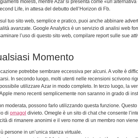
giamenti molesti, mentre Azar si presenta come «un’alternativa d
econd Life, in attesa del debutto dell’Horizon di Fb.
hat sul tuo sito web, semplice e pratico, puoi anche abbinare adve
onalità avanzate. Google Analytics è un servizio di analisi web f
esaminare l’uso di questo sito web, compilare report sulle sue attivi
ualsiasi Momento
licazione potrebbe sembrare eccessiva per alcuni. A volte è diffic
tarsi. In secondo luogo, molti utenti nelle recensioni scrivono ri
possibile utilizzare Azar in modo completo. In terzo luogo, la v
ivi Apple meno recenti semplicemente non saranno in grado di ins
on moderata, possono farlo utilizzando questa funzione. Questo a
io di
omagol
divieto. Omegle è un sito di chat che consente l’inte
pacità di rimanere anonimi e il vero nome di un membro non viene
 persone in un’unica stanza virtuale.