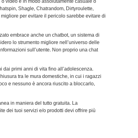
o o video e in modo assolutamente casuale o
hatspin, Shagle, Chatrandom, Dirtyroulette,
gliore per evitare il pericolo sarebbe evitare di
anzato embrace anche un chatbot, un sistema di
idero lo strumento migliore nell’universo delle
i informazioni sull’utente. Non proprio una chat
ni dai primi anni di vita fino all’adolescenza.
hiusura tra le mura domestiche, in cui i ragazzi
oco e nessuno è ancora riuscito a bloccarlo,
nea in maniera del tutto gratuita. La
dei tuoi servizi e/o prodotti devi offrire più