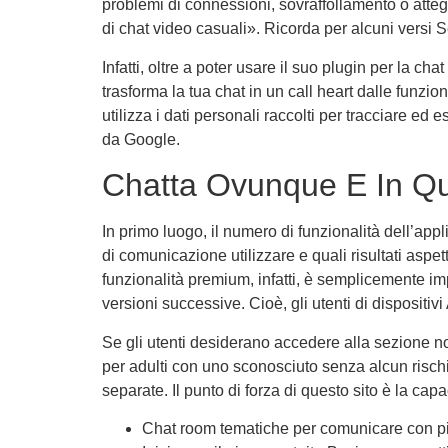
problemi di connessioni, sovraffollamento o atteg
di chat video casuali». Ricorda per alcuni versi S
Infatti, oltre a poter usare il suo plugin per la c
trasforma la tua chat in un call heart dalle funzi
utilizza i dati personali raccolti per tracciare ed 
da Google.
Chatta Ovunque E In Q
In primo luogo, il numero di funzionalità dell’app
di comunicazione utilizzare e quali risultati aspet
funzionalità premium, infatti, è semplicemente im
versioni successive. Cioè, gli utenti di disposit
Se gli utenti desiderano accedere alla sezione n
per adulti con uno sconosciuto senza alcun risch
separate. Il punto di forza di questo sito è la ca
Chat room tematiche per comunicare con più