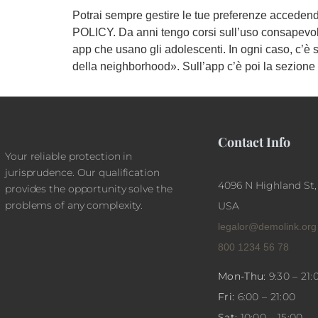
Potrai sempre gestire le tue preferenze acceden
POLICY. Da anni tengo corsi sull’uso consapevole
app che usano gli adolescenti. In ogni caso, c’è 
della neighborhood». Sull’app c’è poi la sezione 
Contact Info
Your reliable protection in
jurisprudence. Our qualification
4096 N Highland St,
provides the opportunity solve the
problems of any complexity.
USA
legalor@demolink.org
800 1234 56 78
Mon-Thu:
9:30 – 21:
Fri:
6:00 – 21:00
Sat:
10:00 – 15:00