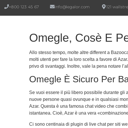
+800 123 45 67
info@legalor.com
121 wallstr
Omegle, Cosè E Per
Allo stesso tempo, molte altre different a Bazoo
molti utenti per fare la loro scelta a favore di Az
privo di svantaggi. Inoltre, vale la pena notare l
Omegle È Sicuro Per Ba
Se vuoi essere il più libero possibile durante gli
nuove persone quasi ovunque e in qualsiasi momen
Azar. Questa è una famosa chat video che combina
istantanea. Cioè, Azar è una vera «combinazione» d
Ci sono centinaia di plugin di live chat per sit