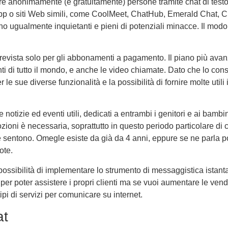
e anonimamente (e gratuitamente) persone tramite chat di test
app o siti Web simili, come CoolMeet, ChatHub, Emerald Chat, C
ugualmente inquietanti e pieni di potenziali minacce. Il modo mi
 prevista solo per gli abbonamenti a pagamento. Il piano più av
ti di tutto il mondo, e anche le video chiamate. Dato che lo cons
 le sue diverse funzionalità e la possibilità di fornire molte util
e notizie ed eventi utili, dedicati a entrambi i genitori e ai bambi
oni è necessaria, soprattutto in questo periodo particolare di c
e sentono. Omegle esiste da già da 4 anni, eppure se ne parla p
ote.
possibilità di implementare lo strumento di messaggistica istanta
 poter assistere i propri clienti ma se vuoi aumentare le vendite 
ipi di servizi per comunicare su internet.
at