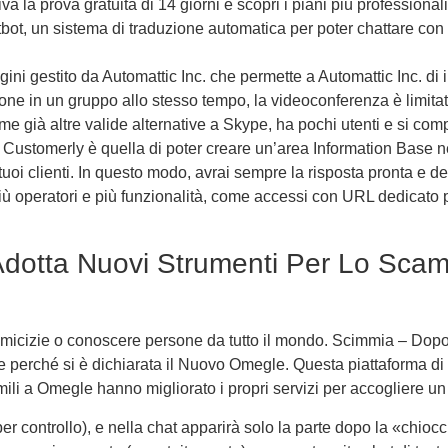
iva la prova gratuita di 14 giorni e scopri i piani più professionali
ot, un sistema di traduzione automatica per poter chattare con u
ni gestito da Automattic Inc. che permette a Automattic Inc. di in
one in un gruppo allo stesso tempo, la videoconferenza è limita
me già altre valide alternative a Skype, ha pochi utenti e si co
 Customerly è quella di poter creare un’area Information Base nell
uoi clienti. In questo modo, avrai sempre la risposta pronta e d
iù operatori e più funzionalità, come accessi con URL dedicato 
otta Nuovi Strumenti Per Lo Scambi
amicizie o conoscere persone da tutto il mondo. Scimmia – Dopo
 perché si è dichiarata il Nuovo Omegle. Questa piattaforma di ch
ili a Omegle hanno migliorato i propri servizi per accogliere un 
er controllo), e nella chat apparirà solo la parte dopo la «chio