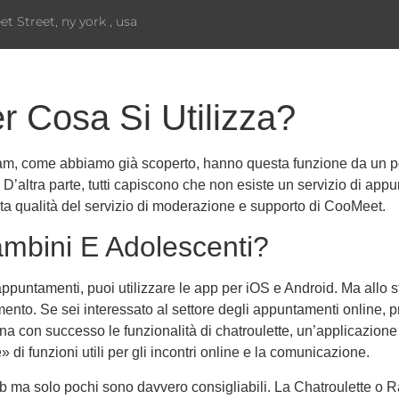
eet Street, ny york , usa
 Cosa Si Utilizza?
cam, come abbiamo già scoperto, hanno questa funzione da un po’
ar. D’altra parte, tutti capiscono che non esiste un servizio di a
’alta qualità del servizio di moderazione e supporto di CooMeet.
mbini E Adolescenti?
 appuntamenti, puoi utilizzare le app per iOS e Android. Ma allo 
to. Se sei interessato al settore degli appuntamenti online, pr
 con successo le funzionalità di chatroulette, un’applicazione
i funzioni utili per gli incontri online e la comunicazione.
i web ma solo pochi sono davvero consigliabili. La Chatroulette 