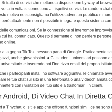
t. Si tratta di servizi che mettono a disposizione by way of brows
volta in volta si connettono ai rispettivi servizi. Le random cha
questo motivo ne sconsigliamo l’utilizzo advert un pubblico minor
, però attualmente non è possibile integrare questo sistema co
 delle comunicazioni. Se la connessione si interrompe improvvisa
 cui hai comunicato. Questo ti permette di non perdere persone in
o online.
 alla gogna Tik Tok, nessuno parla di Omegle. Praticamente sco
azzi, anche giovanissimi. ● Gli studenti universitari possono a
iversitari» e inserendo poi l’indirizzo email del proprio istituto
o che i partecipanti installino software aggiuntivi, le chiamate 
are le tue chat sul sito in una telefonata o una videochiamata c
tterti con i visitatori del tuo sito e a trasformarli in clienti.
Android, Di Video Chat In Diretta 
 Tinychat, di siti e app che offrono funzioni simili ce ne sono 