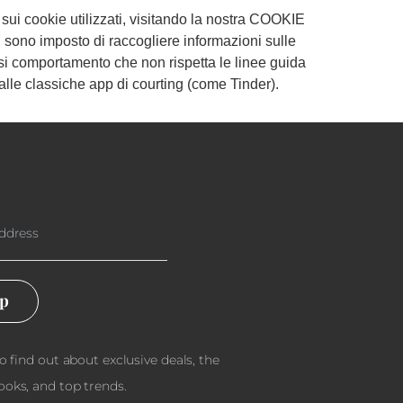
i cookie utilizzati, visitando la nostra COOKIE
 sono imposto di raccogliere informazioni sulle
asi comportamento che non rispetta le linee guida
alle classiche app di courting (come Tinder).
Up
to find out about exclusive deals, the
ooks, and top trends.