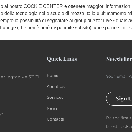
do al nostro COOKIE CENTER e ottenere maggiori informazioni su
 della tecnologia nelle scuole di mezza Italia e ultimamente mi
sempre la possibilità di segnalare al group di Azar Live «qualsi
Lounge (che non è però disponibile sul sito), uno spazio simile 
Quick Links
Newsletter
Home
 Arlington VA 32101,
About Us
Services
Sign 
News
00
Be the first 
Contacts
latest Lookb