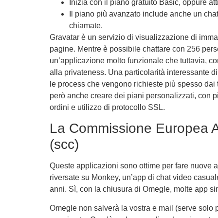
Inizia con il piano gratuito Basic, oppure att
Il piano più avanzato include anche un chatb
chiamate.
Gravatar è un servizio di visualizzazione di immagi
pagine. Mentre è possibile chattare con 256 pers
un’applicazione molto funzionale che tuttavia, co
alla privateness. Una particolarità interessante di
le process che vengono richieste più spesso dai t
però anche creare dei piani personalizzati, con p
ordini e utilizzo di protocollo SSL.
La Commissione Europea Ad
(scc)
Queste applicazioni sono ottime per fare nuove 
riversate su Monkey, un’app di chat video casuale
anni. Sì, con la chiusura di Omegle, molte app sim
Omegle non salverà la vostra e mail (serve solo p