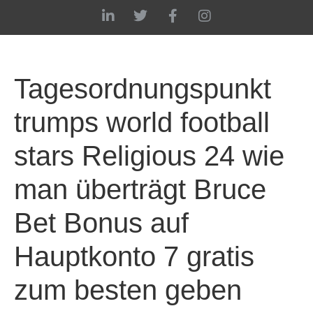
Tagesordnungspunkt
trumps world football
stars Religious 24 wie
man überträgt Bruce
Bet Bonus auf
Hauptkonto 7 gratis
zum besten geben